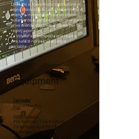
Lo studio si trova in una costruzione in
legno massiccio X-Lam che permette di
ottenere in modo naturale un ottimo
isolamento acustico e un suono lineare
privo di onde stazionarie, ideale per la
registrazione.
La struttura e' composta una regia e
una sala di ripresa ad acustica
variabile.
Equipment
Computer
8 Core Mac Pro
Sistema audio
Pro Tools HD (1 Core 2 Accel)
2 Interfacce Avid 192 I/O
1 Interfaccia 192 Digital
Intrfaccia Digidesign 888-24 I/O