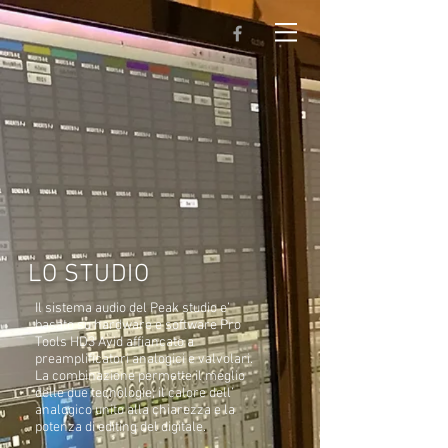
LO STUDIO
Il sistema audio del Peak studio e’
basato su hardware e software Pro
Tools HD3 Avid affiancato a
preamplificatori analogici e valvolari.
La combinazione permette il meglio
delle due tecnologie; il calore dell’
analogico unito alla chiarezza e la
potenza di editing del digitale.