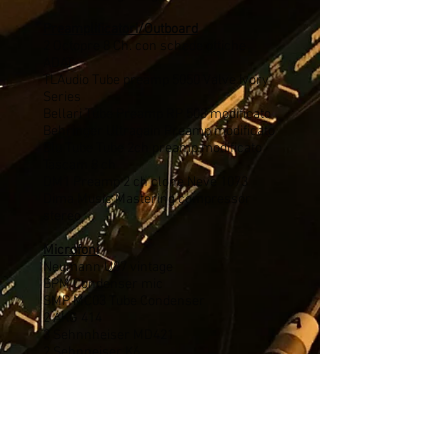
Preamplificatori/Outboard
2 Octopre 8 Ch. con schede ottiche
ADAT
TLAudio Tube preamp 5050 Valve Ivory
Series
Bellari Tube Preamp RP 503 modificato
Behringer Ultragain Preamp modificato
Blu Tube Tube 2ch preamp modificato
Tascam 8 ch
DM1 Preamp 2 ch clone Neve 1073
Dima Music Mastering compressor
stereo
Microfoni
Neumann U87 vintage
BPM Condenser mic
SMP MC03 Tube Condenser
2 AKG 414
3 Sehnnheiser MD421
2 Sehnneiser K6
2 Shure SM58
3 Shure SM57
Yamaha Sub Kick
AKG 112
Sehnnheiser 906